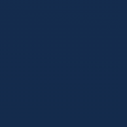
VIP尊享通道
已为您开启
专属客户经理提供全天候定制化服务，确保您的每一次体验都
完美无瑕。