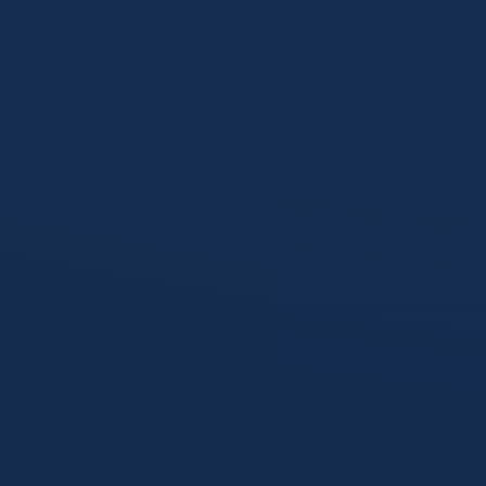
互通。无缝切换设备，精彩体验绝不中断。
智能赛事雷达推送
自定义您关注的球队与赛事，核心事件（如进球、红黄
牌、终场哨）将在毫秒级延迟内推送到您的设备屏幕。
底层性能优化
极简架构设计，大幅降低系统资源占用与电量消耗。即
便在长时间观看高清直播时，设备依然保持流畅不发
热。
iOS 版本下载
Android 版本下载
以卓越服务，诠释品牌价值
在开云体育，我们深知先进的技术仅仅是基础，真正将用户与