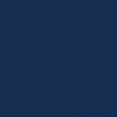
原生移动端体验
将整座体育场
装进您的口袋
开云体育官方App经过数百万次测试与迭代，专为追求极致体
验的现代体育迷量身定制。它不仅是一个工具，更是您连接全
球体坛的专属枢纽。无论是在通勤途中、咖啡馆还是家中，只
需轻触屏幕，浩瀚的体育世界即刻为您展开。
跨终端云端同步
您的收藏、偏好设置与浏览历史在网页端与App端实时