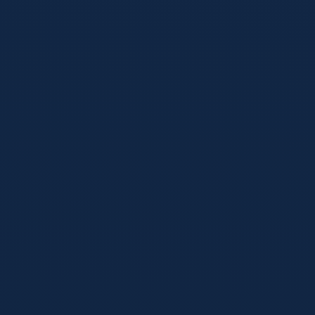
2026世界杯小组赛覆盖多主办国、跨时区、密集开球，想追完
每一场并不轻松。本文从比赛日期、时间分布到现场观赛路
线，帮你把看球节奏安排得更聪明。
阅读全文
探索更多资讯
准备好开启您的精英之旅了吗？
告别卡顿的画面、滞后的数据与繁琐的操作。加入开云体育，
与全球数百万热爱竞技的玩家一起，享受最高规格的数字体育
娱乐盛宴。只需简单几步，即可解锁全部核心功能。
立即免费注册
了解移动端特权
注册即表示您同意我们的服务条款与隐私政策。我们承诺严格
保护您的个人信息。