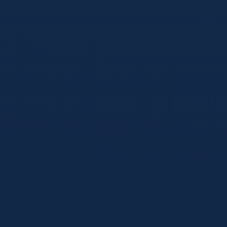
体育资讯
2026年05月19日
2026世界杯开幕时间在哪举办？一场被赛程、气候
与商业逻辑共同决定的开幕战
2026世界杯的开幕时间与举办城市，不只是赛历上的一个节