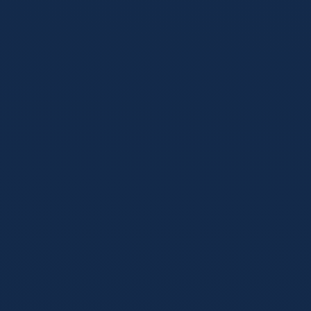
深度解析
2026年05月28日
揭秘世界杯比分赔率背后的真相：避开三大致命误
区，做聪明的理性观察者
狂欢之下，你真的看懂世界杯比分赔率了吗？本文为你深度剖
析概率偏差、赔率陷阱与信息滞后，助你建立更清醒、更理性