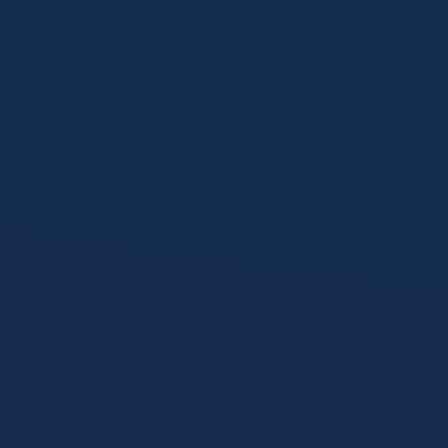
平台紧密连接的是无微不至的服务与坚守承诺的品牌精神。我
们致力于打造一个不仅好用，更能让您感到安心、受尊重的数
字空间。
我们的客户服务团队经过严格的专业培训，具备深厚的体育知
识与技术排障能力。无论您在深夜的欧冠赛事中遇到网络设置
疑问，还是对账户功能有任何咨询，我们的专家团队都将以最
高效的速度为您提供一对一的解决方案。
99.9%
系统全年可用性
< 3s
客服平均响应时间
100+
覆盖全球体育联赛
256-bit
全链路数据加密